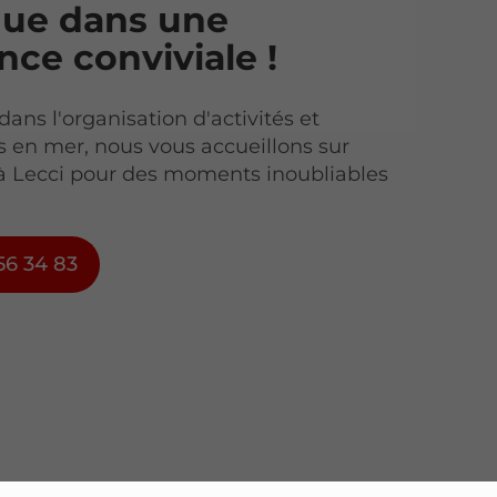
que dans une
ce conviviale !
dans l'organisation d'activités et
 en mer, nous vous accueillons sur
à Lecci pour des moments inoubliables
56 34 83