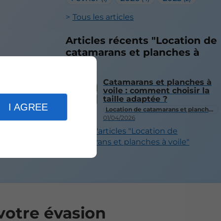
Tous les articles
Articles récents "Location de
catamarans et planches à
voile"
Catamarans et planches à
voile : comment choisir la
taille adaptée ?
I AGREE
Location de catamarans et planches à voile
01/04/2026
Plus d'articles "Location de
catamarans et planches à voile"
votre évasion