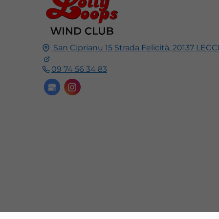
San Ciprianu 15 Strada Felicità,
20137
LECC
09 74 56 34 83