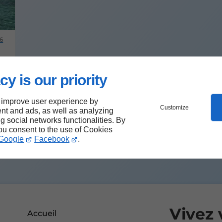
6
cy is our priority
n
 improve user experience by
Customize
nt and ads, as well as analyzing
ng social networks functionalities. By
you consent to the use of Cookies
Google
Facebook
.
Vivez 
Accueil