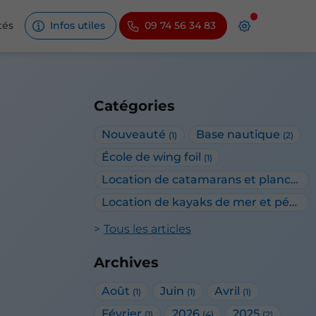
tés
Infos utiles
09 74 56 34 83
Catégories
Nouveauté
Base nautique
(1)
(2)
École de wing foil
(1)
Location de catamarans et planches à voile
Location de kayaks de mer et pédalos
Tous les articles
Archives
Août
Juin
Avril
(1)
(1)
(1)
Février
2026
2025
(1)
(4)
(2)