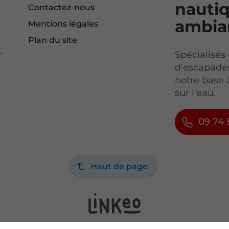
nauti
Contactez-nous
ambian
Mentions légales
Plan du site
I
Spécialisés 
d'escapades
notre base 
sur l'eau.
09 74 
Haut de page