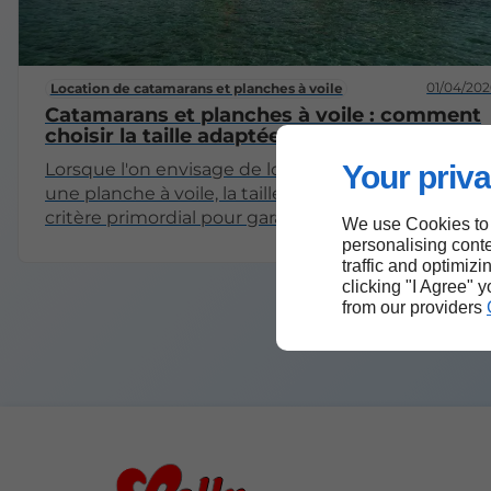
01/04/202
Location de catamarans et planches à voile
Catamarans et planches à voile : comment
choisir la taille adaptée ?
Your priva
Lorsque l'on envisage de louer un catamaran ou
une planche à voile, la taille de l'équipement est u
critère primordial pour garantir une expérience
We use Cookies to
agréable et sécurisée. Cet article vous aidera à
personalising conte
comprendre comment choisir la taille adaptée, en
traffic and optimizi
clicking "I Agree" 
abordant divers aspects comme la morphologie, le
from our providers
niveau de pratique, ainsi que les conditions de
navigation.