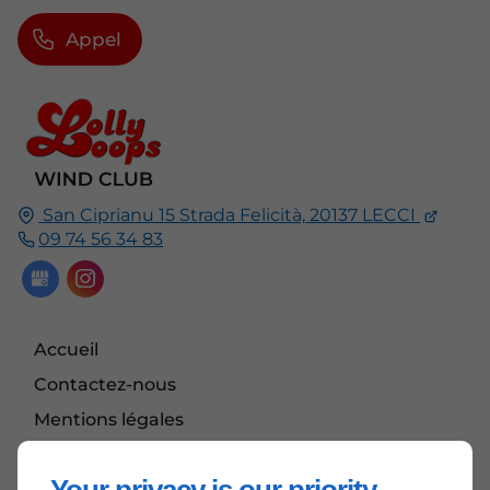
Appel
San Ciprianu 15 Strada Felicità,
20137
LECCI
09 74 56 34 83
Accueil
Contactez-nous
Mentions légales
Plan du site