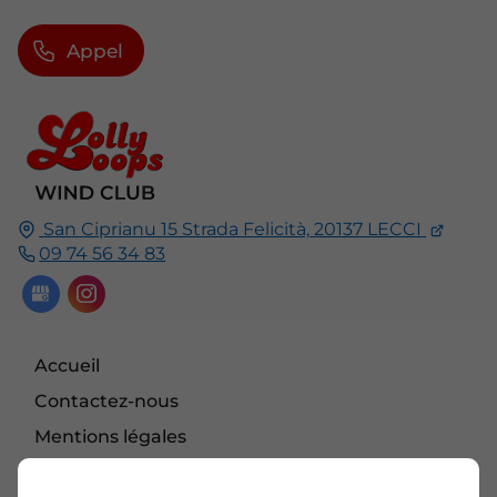
Appel
San Ciprianu 15 Strada Felicità,
20137
LECCI
09 74 56 34 83
Accueil
Contactez-nous
Mentions légales
Plan du site