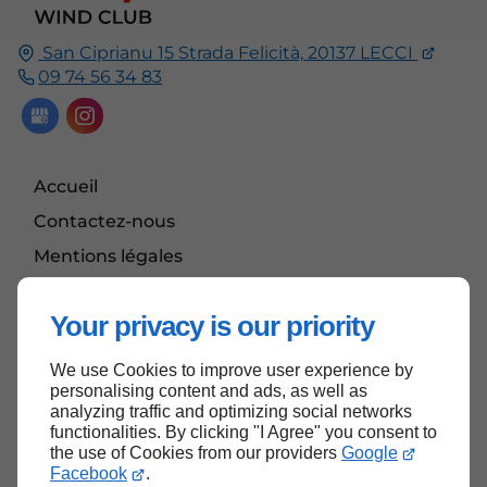
San Ciprianu 15 Strada Felicità,
20137
LECCI
09 74 56 34 83
Accueil
Contactez-nous
Mentions légales
Plan du site
Your privacy is our priority
We use Cookies to improve user experience by
Haut de page
personalising content and ads, as well as
analyzing traffic and optimizing social networks
functionalities. By clicking "I Agree" you consent to
the use of Cookies from our providers
Google
Facebook
.